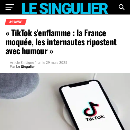
MONDE
« TikTok s’enflamme : la France
moquée, les internautes ripostent
avec humour »
Article
En Ligne 1 an
le
29 mars 2025
Par
Le Singulier