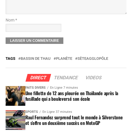
Nom *
TAGS
BASSIN DE THAU
PLANÈTE
SÈTEAGGLOPÔLE
DIRECT
TENDANCE
VIDEOS
FAITS DIVERS
En Ligne 7 minutes
Une fillette de 12 ans pleurée en Thaïlande après la
fusillade qui a bouleversé son école
SPORTS
En Ligne 37 minutes
Raul Fernandez surprend tout le monde à Silverstone
et s’offre un deuxième succès en MotoGP