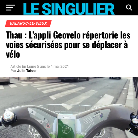
BALARUC-LE-VIEUX
Thau : L’appli Geovelo répertorie les
voies sécurisées pour se déplacer à
vélo
Article
En Ligne 5 ans
le
4 mai 2021
Par
Julie Taisse