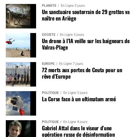
PLANÈTE
En Ligne 3 jours
Un sanctuaire souterrain de 29 grottes va
naître en Ariège
SOCIÉTÉ
En Ligne 5 jours
Un drone à l’IA veille sur les baigneurs de
Valras-Plage
EUROPE
En Ligne 7 jours
72 morts aux portes de Ceuta pour un
rêve d’Europe
POLITIQUE
En Ligne 3 jours
La Corse face à un ultimatum armé
POLITIQUE
En Ligne 4 jours
Gabriel Attal dans le viseur d’une
opération russe de désinformation