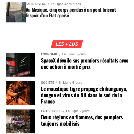
FAITS DIVERS
En Ligne 42 minutes
Au Mexique, cinq corps pendus à un pont brisent
l’espoir d’un Etat apaisé
LES + LUS
ÉCONOMIE
En Ligne 5 jours
SpaceX dévoile ses premiers résultats avec
une action à moitié prix
SOCIÉTÉ
En Ligne 4 jours
Le moustique tigre propage chikungunya,
dengue et virus du Nil dans le sud de la
France
FAITS DIVERS
En Ligne 7 jours
Deux régions en flammes, des pompiers
toujours mobilisés