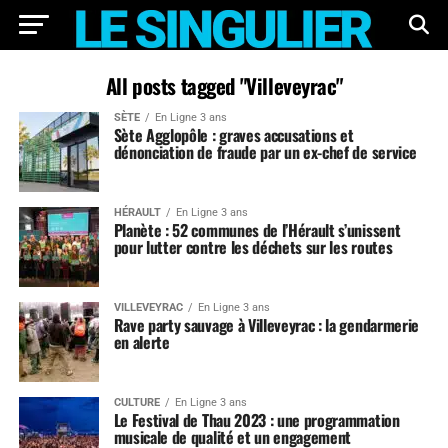
All posts tagged "Villeveyrac"
SÈTE
En Ligne 3 ans
Sète Agglopôle : graves accusations et
dénonciation de fraude par un ex-chef de service
HÉRAULT
En Ligne 3 ans
Planète : 52 communes de l’Hérault s’unissent
pour lutter contre les déchets sur les routes
VILLEVEYRAC
En Ligne 3 ans
Rave party sauvage à Villeveyrac : la gendarmerie
en alerte
CULTURE
En Ligne 3 ans
Le Festival de Thau 2023 : une programmation
musicale de qualité et un engagement