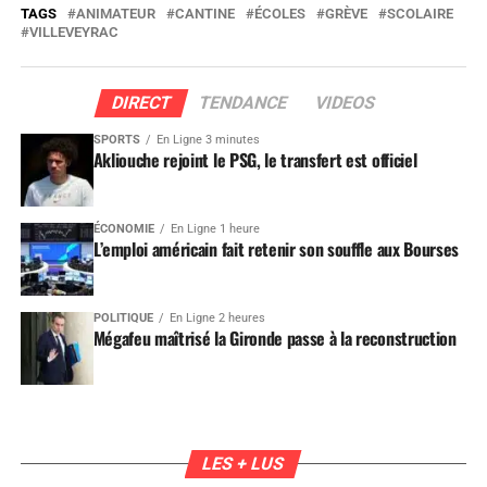
TAGS
ANIMATEUR
CANTINE
ÉCOLES
GRÈVE
SCOLAIRE
VILLEVEYRAC
DIRECT
TENDANCE
VIDEOS
SPORTS
En Ligne 3 minutes
Akliouche rejoint le PSG, le transfert est officiel
ÉCONOMIE
En Ligne 1 heure
L’emploi américain fait retenir son souffle aux Bourses
POLITIQUE
En Ligne 2 heures
Mégafeu maîtrisé la Gironde passe à la reconstruction
LES + LUS