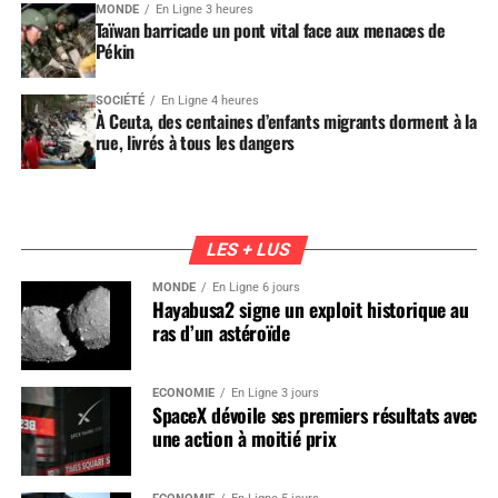
MONDE
En Ligne 3 heures
Taïwan barricade un pont vital face aux menaces de
Pékin
SOCIÉTÉ
En Ligne 4 heures
À Ceuta, des centaines d’enfants migrants dorment à la
rue, livrés à tous les dangers
LES + LUS
MONDE
En Ligne 6 jours
Hayabusa2 signe un exploit historique au
ras d’un astéroïde
ÉCONOMIE
En Ligne 3 jours
SpaceX dévoile ses premiers résultats avec
une action à moitié prix