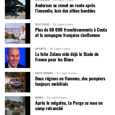
ÉCONOMIE
En Ligne 5 jours
Andernos se remet en route après
l’incendie, loin des allées bondées
POLITIQUE
En Ligne 6 jours
Plus de 60 000 franchissements à Ceuta
et la campagne française s’enflamme
SPORTS
En Ligne 5 jours
La folie Zidane vide déjà le Stade de
France pour les Bleus
FAITS DIVERS
En Ligne 4 jours
Deux régions en flammes, des pompiers
toujours mobilisés
NEWS
En Ligne 6 jours
Après le mégafeu, Le Porge se mue en
camp retranché