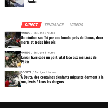
Sonko
DIRECT
TENDANCE
VIDEOS
MONDE
En Ligne 2 heures
Un minibus soufflé par une bombe près de Damas, deux
morts et treize blessés
MONDE
En Ligne 3 heures
Taïwan barricade un pont vital face aux menaces de
Pékin
SOCIÉTÉ
En Ligne 4 heures
À Ceuta, des centaines d’enfants migrants dorment à la
rue, livrés à tous les dangers