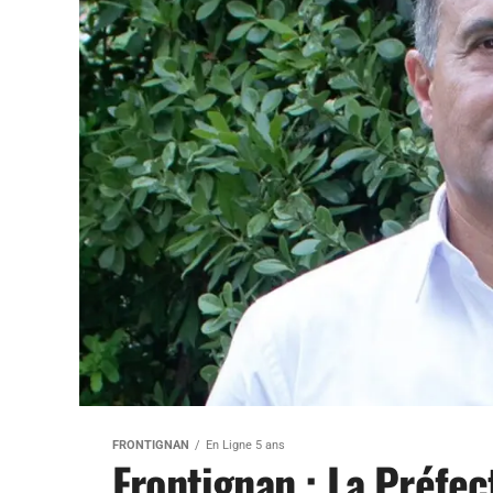
FRONTIGNAN
En Ligne 5 ans
Frontignan : La Préfec