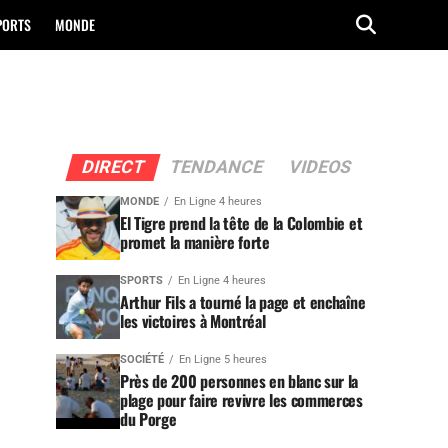
PORTS
MONDE
DIRECT
TENDANCE
VIDEOS
MONDE
En Ligne 4 heures
El Tigre prend la tête de la Colombie et
promet la manière forte
SPORTS
En Ligne 4 heures
Arthur Fils a tourné la page et enchaîne
les victoires à Montréal
SOCIÉTÉ
En Ligne 5 heures
Près de 200 personnes en blanc sur la
plage pour faire revivre les commerces
du Porge