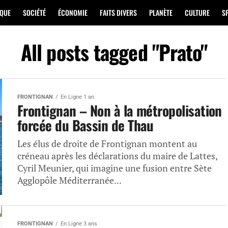
IQUE
SOCIÉTÉ
ÉCONOMIE
FAITS DIVERS
PLANÈTE
CULTURE
S
All posts tagged "Prato"
FRONTIGNAN
En Ligne 1 an
Frontignan – Non à la métropolisation
forcée du Bassin de Thau
Les élus de droite de Frontignan montent au
créneau après les déclarations du maire de Lattes,
Cyril Meunier, qui imagine une fusion entre Sète
Agglopôle Méditerranée...
FRONTIGNAN
En Ligne 3 ans