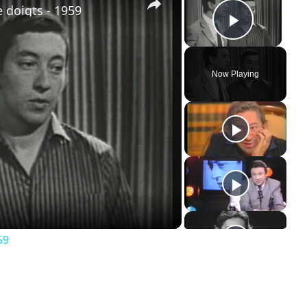
 doigts - 1959
Play Vi
Now Playing
ay
deo
59