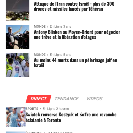
Attaque de l’Iran contre Israël : plus de 300
drones et missiles lancés par Téhéran
MONDE
En Ligne 3 ans
Antony Blinken au Moyen-Orient pour négocier
une trêve et la libération d’otages
MONDE
En Ligne 5 ans
Au moins 44 morts dans un pèlerinage juif en
Israël
DIRECT
TENDANCE
VIDEOS
SPORTS
En Ligne 2 heures
Swiatek renverse Kostyuk et s’offre une revanche
éclatante à Toronto