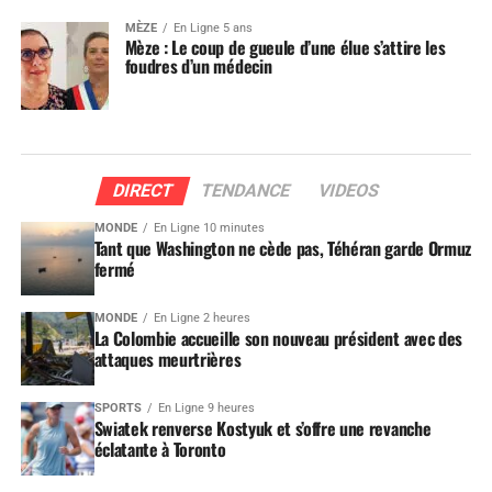
MÈZE
En Ligne 5 ans
Mèze : Le coup de gueule d’une élue s’attire les
foudres d’un médecin
DIRECT
TENDANCE
VIDEOS
MONDE
En Ligne 10 minutes
Tant que Washington ne cède pas, Téhéran garde Ormuz
fermé
MONDE
En Ligne 2 heures
La Colombie accueille son nouveau président avec des
attaques meurtrières
SPORTS
En Ligne 9 heures
Swiatek renverse Kostyuk et s’offre une revanche
éclatante à Toronto