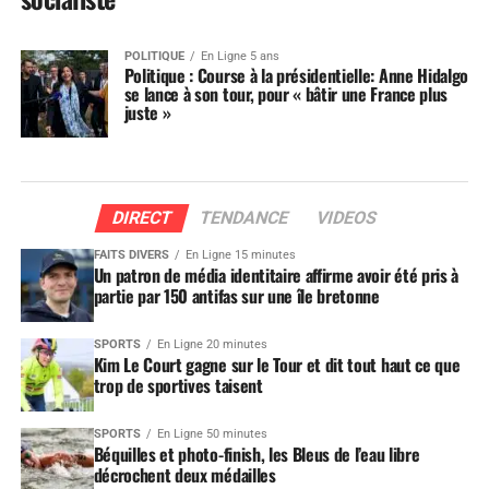
POLITIQUE
En Ligne 5 ans
Politique : Course à la présidentielle: Anne Hidalgo
se lance à son tour, pour « bâtir une France plus
juste »
DIRECT
TENDANCE
VIDEOS
FAITS DIVERS
En Ligne 15 minutes
Un patron de média identitaire affirme avoir été pris à
partie par 150 antifas sur une île bretonne
SPORTS
En Ligne 20 minutes
Kim Le Court gagne sur le Tour et dit tout haut ce que
trop de sportives taisent
SPORTS
En Ligne 50 minutes
Béquilles et photo-finish, les Bleus de l’eau libre
décrochent deux médailles