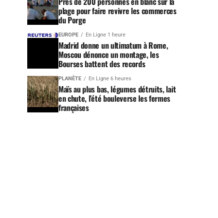
Près de 200 personnes en blanc sur la
plage pour faire revivre les commerces
du Porge
EUROPE
En Ligne 1 heure
Madrid donne un ultimatum à Rome,
Moscou dénonce un montage, les
Bourses battent des records
PLANÈTE
En Ligne 6 heures
Maïs au plus bas, légumes détruits, lait
en chute, l’été bouleverse les fermes
françaises