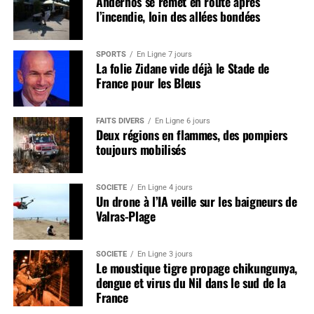
Andernos se remet en route après
l’incendie, loin des allées bondées
SPORTS
En Ligne 7 jours
La folie Zidane vide déjà le Stade de
France pour les Bleus
FAITS DIVERS
En Ligne 6 jours
Deux régions en flammes, des pompiers
toujours mobilisés
SOCIÉTÉ
En Ligne 4 jours
Un drone à l’IA veille sur les baigneurs de
Valras-Plage
SOCIÉTÉ
En Ligne 3 jours
Le moustique tigre propage chikungunya,
dengue et virus du Nil dans le sud de la
France