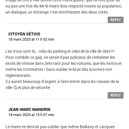
image de notre ville donne cette municipalité. que tu vote pour lui
ou pas une fois élu Mr le maire dois respecté toutes sa population,
un dialogue, un échange c’est enrichissent des deux cotés.
REPLY
CITOYEN SÉTOIS
18 mars 2025 at 11 h 32 min
Les trous sont là… celui du parking et celui de la ville de Sète !!!
Pour combler ce gap, ne serait-il pas judicieux de verbaliser les
excès de vitesse dans Sete tant pour les voitures, que les motos et
même les trottinettes ! Sans oublier le bruit des scooters non
réglementaire…
Il y aurait beaucoup d’argent à faire entrer dans les caisses de la
ville 🤔 et plus de sécurité
REPLY
JEAN-MARC MANDRIN
18 mars 2025 at 15 h 07 min
Le maire ne devrait pas oublier que même Balkany et Jacques