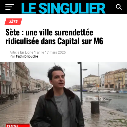
SÈTE
Sète : une ville surendettée
ridiculisée dans Capital sur M6
Article
En Ligne 1 an
le
17 mars 2025
Par
Fathi Driouche