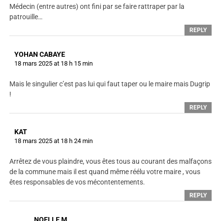
Médecin (entre autres) ont fini par se faire rattraper par la
patrouille…
REPLY
YOHAN CABAYE
18 mars 2025 at 18 h 15 min
Mais le singulier c’est pas lui qui faut taper ou le maire mais Dugrip
!
REPLY
KAT
18 mars 2025 at 18 h 24 min
Arrêtez de vous plaindre, vous êtes tous au courant des malfaçons
de la commune mais il est quand même réélu votre maire , vous
êtes responsables de vos mécontentements.
REPLY
NOELLE M