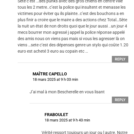
Sète c’est …des punks avec des gros chiens en centre ville
tous les 2 metre..c’est la police qui insultent et menasse les
victimes pour éviter qu ils plainte..c’est des bouchons a en
plus finir a croire que le maire a des actions chez Total…Sète
la nuit un état de non droits quoi que le jour aussi ..un jour 4
mecs bourrer mon agressé j appel la police réponse appelé
des amis nous on viens pas mais si vous les agresser là on
viens …sete c’est des dépenses genre un stylo qui coûte 1.20
euro est acheté 3 euro au copain etc …
REPLY
MAÎTRE CAPELLO
18 mars 2025 at 9 h 03 min
J’ai mal à mon Bescherelle en vous lisant
REPLY
FRABOULET
18 mars 2025 at 9 h 43 min
Vérité ressort toujours un jour ou l autre. Notre