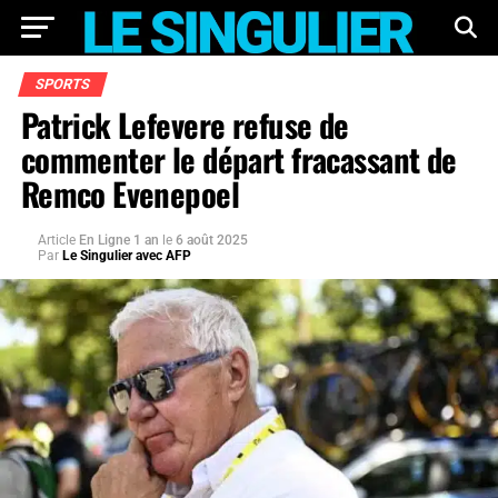
SPORTS
Patrick Lefevere refuse de
commenter le départ fracassant de
Remco Evenepoel
Article
En Ligne 1 an
le
6 août 2025
Par
Le Singulier avec AFP