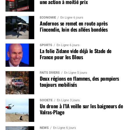
une action à moitié prix
ÉCONOMIE
En Ligne 6 jours
Andernos se remet en route après
l’incendie, loin des allées bondées
SPORTS
En Ligne 6 jours
La folie Zidane vide déjà le Stade de
France pour les Bleus
FAITS DIVERS
En Ligne 5 jours
Deux régions en flammes, des pompiers
toujours mobilisés
SOCIÉTÉ
En Ligne 3 jours
Un drone à l’IA veille sur les baigneurs de
Valras-Plage
NEWS
En Ligne 6 jours