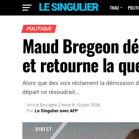
THAU
POLIT
POLITIQUE
Maud Bregeon déf
et retourne la q
Alors que des voix réclament la démission d
départ ne résoudrait…
Article
En Ligne 2 mois
le
10 juin 2026
Par
Le Singulier avec AFP