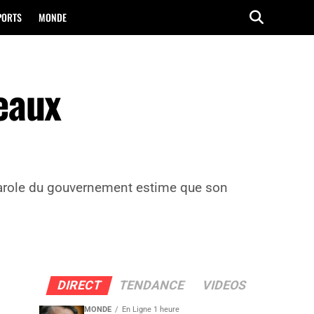
PORTS
MONDE
eaux
-parole du gouvernement estime que son
DIRECT
TENDANCE
VIDEOS
MONDE
En Ligne 1 heure