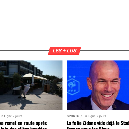
LES + LUS
En Ligne 7 jours
SPORTS
En Ligne 7 jours
se remet en route après
La folie Zidane vide déjà le Sta
, loin des allées bondées
France pour les Bleus