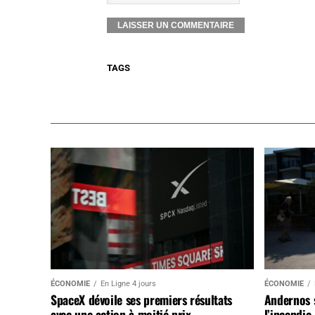
TAGS
ÉCONOMIE
En Ligne 4 jours
ÉCONOMIE
SpaceX dévoile ses premiers résultats
Andernos 
avec une action à moitié prix
l’incendie