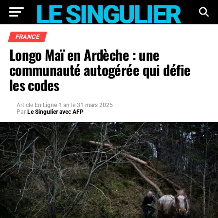
FRANCE
Longo Maï en Ardèche : une
communauté autogérée qui défie
les codes
Article
En Ligne 1 an
le
31 mars 2025
Par
Le Singulier avec AFP