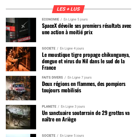
LES + LUS
ÉCONOMIE
En Ligne 5 jours
SpaceX dévoile ses premiers résultats avec
une action à moitié prix
SOCIÉTÉ
En Ligne 4 jours
Le moustique tigre propage chikungunya,
dengue et virus du Nil dans le sud de la
France
FAITS DIVERS
En Ligne 7 jours
Deux régions en flammes, des pompiers
toujours mobilisés
PLANÈTE
En Ligne 3 jours
Un sanctuaire souterrain de 29 grottes va
naître en Ariège
SOCIÉTÉ
En Ligne 5 jours