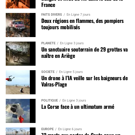
France
FAITS DIVERS
En Ligne 7 jours
Deux régions en flammes, des pompiers
toujours mobilisés
PLANÈTE
En Ligne 3 jours
Un sanctuaire souterrain de 29 grottes va
naître en Ariège
SOCIÉTÉ
En Ligne 5 jours
Un drone à l’IA veille sur les baigneurs de
Valras-Plage
POLITIQUE
En Ligne 3 jours
La Corse face à un ultimatum armé
EUROPE
En Ligne 6 jours