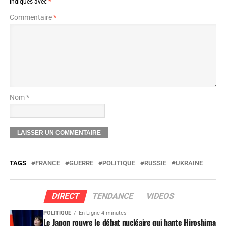
indiqués avec
*
Commentaire
*
Nom *
TAGS
FRANCE
GUERRE
POLITIQUE
RUSSIE
UKRAINE
DIRECT
TENDANCE
VIDEOS
POLITIQUE
En Ligne 4 minutes
Le Japon rouvre le débat nucléaire qui hante Hiroshima