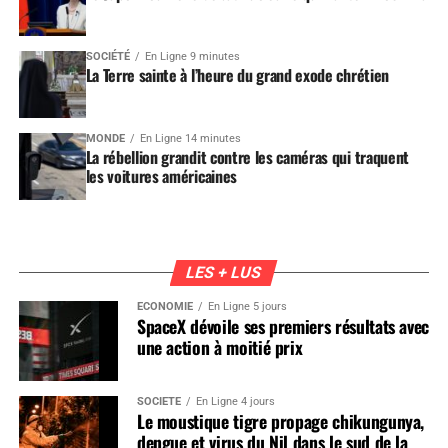
SOCIÉTÉ
En Ligne 9 minutes
La Terre sainte à l’heure du grand exode chrétien
MONDE
En Ligne 14 minutes
La rébellion grandit contre les caméras qui traquent
les voitures américaines
LES + LUS
ÉCONOMIE
En Ligne 5 jours
SpaceX dévoile ses premiers résultats avec
une action à moitié prix
SOCIÉTÉ
En Ligne 4 jours
Le moustique tigre propage chikungunya,
dengue et virus du Nil dans le sud de la