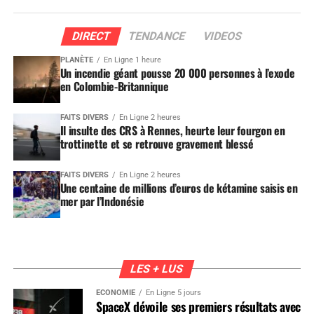
DIRECT
TENDANCE
VIDEOS
PLANÈTE
En Ligne 1 heure
Un incendie géant pousse 20 000 personnes à l’exode
en Colombie-Britannique
FAITS DIVERS
En Ligne 2 heures
Il insulte des CRS à Rennes, heurte leur fourgon en
trottinette et se retrouve gravement blessé
FAITS DIVERS
En Ligne 2 heures
Une centaine de millions d’euros de kétamine saisis en
mer par l’Indonésie
LES + LUS
ÉCONOMIE
En Ligne 5 jours
SpaceX dévoile ses premiers résultats avec