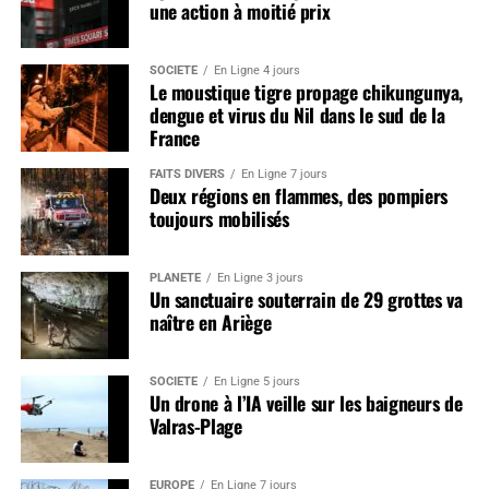
une action à moitié prix
SOCIÉTÉ
En Ligne 4 jours
Le moustique tigre propage chikungunya,
dengue et virus du Nil dans le sud de la
France
FAITS DIVERS
En Ligne 7 jours
Deux régions en flammes, des pompiers
toujours mobilisés
PLANÈTE
En Ligne 3 jours
Un sanctuaire souterrain de 29 grottes va
naître en Ariège
SOCIÉTÉ
En Ligne 5 jours
Un drone à l’IA veille sur les baigneurs de
Valras-Plage
EUROPE
En Ligne 7 jours