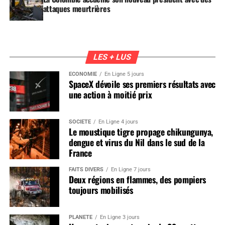
attaques meurtrières
LES + LUS
ÉCONOMIE
En Ligne 5 jours
SpaceX dévoile ses premiers résultats avec
une action à moitié prix
SOCIÉTÉ
En Ligne 4 jours
Le moustique tigre propage chikungunya,
dengue et virus du Nil dans le sud de la
France
FAITS DIVERS
En Ligne 7 jours
Deux régions en flammes, des pompiers
toujours mobilisés
PLANÈTE
En Ligne 3 jours