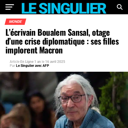
MONDE
L’écrivain Boualem Sansal, otage
d’une crise diplomatique : ses filles
implorent Macron
Article
En Ligne 1 an
le
16 avril 2025
Par
Le Singulier avec AFP