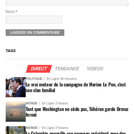
Nom *
TAGS
DIRECT
TENDANCE
VIDEOS
POLITIQUE
En Ligne 40 minutes
Le vrai moteur de la campagne de Marine Le Pen, c’est
son clan familial
MONDE
En Ligne 2 heures
Tant que Washington ne cède pas, Téhéran garde Ormuz
fermé
MONDE
En Ligne 3 heures
La Colombie accueille son nouveau président avec des