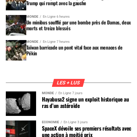
Trump qui rompt avec la gauche
MONDE
En Ligne 6 heures
Un minibus soufflé par une bombe près de Damas, deux
morts et treize blessés
MONDE
En Ligne 7 heures
Taïwan barricade un pont vital face aux menaces de
Pékin
LES + LUS
MONDE
En Ligne 7 jours
Hayabusa2 signe un exploit historique au
ras d’un astéroïde
ÉCONOMIE
En Ligne 3 jours
SpaceX dévoile ses premiers résultats avec
une action à moitié prix