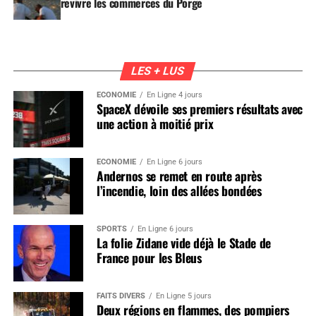
revivre les commerces du Porge
LES + LUS
ÉCONOMIE
En Ligne 4 jours
SpaceX dévoile ses premiers résultats avec
une action à moitié prix
ÉCONOMIE
En Ligne 6 jours
Andernos se remet en route après
l’incendie, loin des allées bondées
SPORTS
En Ligne 6 jours
La folie Zidane vide déjà le Stade de
France pour les Bleus
FAITS DIVERS
En Ligne 5 jours
Deux régions en flammes, des pompiers