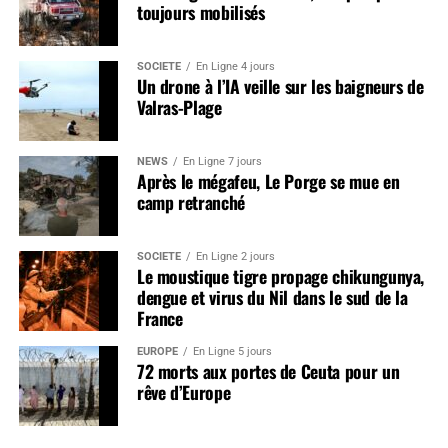
toujours mobilisés
SOCIÉTÉ
En Ligne 4 jours
Un drone à l’IA veille sur les baigneurs de
Valras-Plage
NEWS
En Ligne 7 jours
Après le mégafeu, Le Porge se mue en
camp retranché
SOCIÉTÉ
En Ligne 2 jours
Le moustique tigre propage chikungunya,
dengue et virus du Nil dans le sud de la
France
EUROPE
En Ligne 5 jours
72 morts aux portes de Ceuta pour un
rêve d’Europe