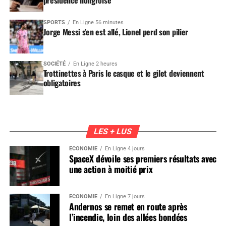
SPORTS
En Ligne 56 minutes
Jorge Messi s’en est allé, Lionel perd son pilier
SOCIÉTÉ
En Ligne 2 heures
Trottinettes à Paris le casque et le gilet deviennent
obligatoires
LES + LUS
ÉCONOMIE
En Ligne 4 jours
SpaceX dévoile ses premiers résultats avec
une action à moitié prix
ÉCONOMIE
En Ligne 7 jours
Andernos se remet en route après
l’incendie, loin des allées bondées