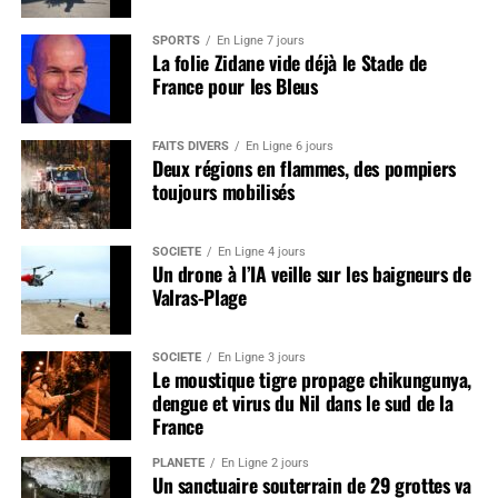
SPORTS
En Ligne 7 jours
La folie Zidane vide déjà le Stade de
France pour les Bleus
FAITS DIVERS
En Ligne 6 jours
Deux régions en flammes, des pompiers
toujours mobilisés
SOCIÉTÉ
En Ligne 4 jours
Un drone à l’IA veille sur les baigneurs de
Valras-Plage
SOCIÉTÉ
En Ligne 3 jours
Le moustique tigre propage chikungunya,
dengue et virus du Nil dans le sud de la
France
PLANÈTE
En Ligne 2 jours
Un sanctuaire souterrain de 29 grottes va