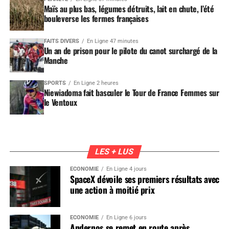
Maïs au plus bas, légumes détruits, lait en chute, l’été
bouleverse les fermes françaises
FAITS DIVERS
En Ligne 47 minutes
Un an de prison pour le pilote du canot surchargé de la
Manche
SPORTS
En Ligne 2 heures
Niewiadoma fait basculer le Tour de France Femmes sur
le Ventoux
LES + LUS
ÉCONOMIE
En Ligne 4 jours
SpaceX dévoile ses premiers résultats avec
une action à moitié prix
ÉCONOMIE
En Ligne 6 jours
Andernos se remet en route après