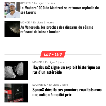
SPORTS
En Ligne 5 heures
Le Masters 1000 de Montréal se retrouve orphelin de
ses favoris
MONDE
En Ligne 6 heures
Au Venezuela, les proches des disparus du séisme
refusent de laisser tomber
LES + LUS
MONDE
En Ligne 6 jours
Hayabusa2 signe un exploit historique au
ras d’un astéroïde
ÉCONOMIE
En Ligne 2 jours
SpaceX dévoile ses premiers résultats avec
une action à moitié prix