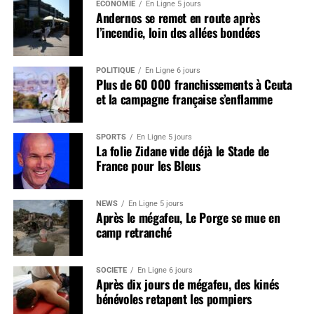
ÉCONOMIE
En Ligne 5 jours
Andernos se remet en route après
l’incendie, loin des allées bondées
POLITIQUE
En Ligne 6 jours
Plus de 60 000 franchissements à Ceuta
et la campagne française s’enflamme
SPORTS
En Ligne 5 jours
La folie Zidane vide déjà le Stade de
France pour les Bleus
NEWS
En Ligne 5 jours
Après le mégafeu, Le Porge se mue en
camp retranché
SOCIÉTÉ
En Ligne 6 jours
Après dix jours de mégafeu, des kinés
bénévoles retapent les pompiers