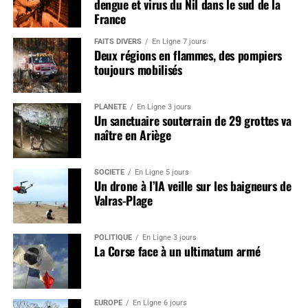
dengue et virus du Nil dans le sud de la
France
FAITS DIVERS
En Ligne 7 jours
Deux régions en flammes, des pompiers
toujours mobilisés
PLANÈTE
En Ligne 3 jours
Un sanctuaire souterrain de 29 grottes va
naître en Ariège
SOCIÉTÉ
En Ligne 5 jours
Un drone à l’IA veille sur les baigneurs de
Valras-Plage
POLITIQUE
En Ligne 3 jours
La Corse face à un ultimatum armé
EUROPE
En Ligne 6 jours