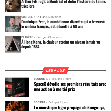
Arthur Fils rugit à Montréal et défie l’histoire du tennis
tricolore
CULTURE
En Ligne 33 minutes
Dominique Frot, la comédienne discrète qui a traversé
le cinéma français, est décédée à 68 ans
PLANÈTE
En Ligne 43 minutes
À Hong Kong, la chaleur atteint un niveau jamais vu
depuis 1884
LES + LUS
ÉCONOMIE
En Ligne 5 jours
SpaceX dévoile ses premiers résultats avec
une action à moitié prix
SOCIÉTÉ
En Ligne 4 jours
Le moustique tigre propage chikungunya,