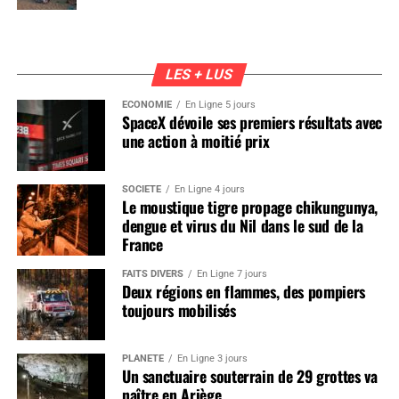
LES + LUS
ÉCONOMIE
En Ligne 5 jours
SpaceX dévoile ses premiers résultats avec
une action à moitié prix
SOCIÉTÉ
En Ligne 4 jours
Le moustique tigre propage chikungunya,
dengue et virus du Nil dans le sud de la
France
FAITS DIVERS
En Ligne 7 jours
Deux régions en flammes, des pompiers
toujours mobilisés
PLANÈTE
En Ligne 3 jours
Un sanctuaire souterrain de 29 grottes va
naître en Ariège