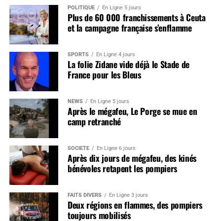
POLITIQUE
En Ligne 5 jours
Plus de 60 000 franchissements à Ceuta
et la campagne française s’enflamme
SPORTS
En Ligne 4 jours
La folie Zidane vide déjà le Stade de
France pour les Bleus
NEWS
En Ligne 5 jours
Après le mégafeu, Le Porge se mue en
camp retranché
SOCIÉTÉ
En Ligne 6 jours
Après dix jours de mégafeu, des kinés
bénévoles retapent les pompiers
FAITS DIVERS
En Ligne 3 jours
Deux régions en flammes, des pompiers
toujours mobilisés