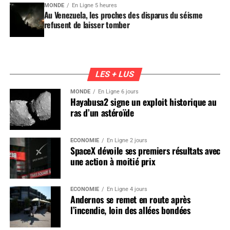
MONDE
En Ligne 5 heures
Au Venezuela, les proches des disparus du séisme
refusent de laisser tomber
LES + LUS
MONDE
En Ligne 6 jours
Hayabusa2 signe un exploit historique au
ras d’un astéroïde
ÉCONOMIE
En Ligne 2 jours
SpaceX dévoile ses premiers résultats avec
une action à moitié prix
ÉCONOMIE
En Ligne 4 jours
Andernos se remet en route après
l’incendie, loin des allées bondées