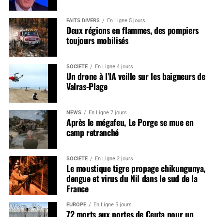
FAITS DIVERS
En Ligne 5 jours
Deux régions en flammes, des pompiers
toujours mobilisés
SOCIÉTÉ
En Ligne 4 jours
Un drone à l’IA veille sur les baigneurs de
Valras-Plage
NEWS
En Ligne 7 jours
Après le mégafeu, Le Porge se mue en
camp retranché
SOCIÉTÉ
En Ligne 2 jours
Le moustique tigre propage chikungunya,
dengue et virus du Nil dans le sud de la
France
EUROPE
En Ligne 5 jours
72 morts aux portes de Ceuta pour un