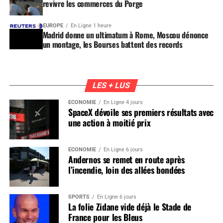
revivre les commerces du Porge
EUROPE
En Ligne 1 heure
Madrid donne un ultimatum à Rome, Moscou dénonce
un montage, les Bourses battent des records
LES + LUS
ÉCONOMIE
En Ligne 4 jours
SpaceX dévoile ses premiers résultats avec
une action à moitié prix
ÉCONOMIE
En Ligne 6 jours
Andernos se remet en route après
l’incendie, loin des allées bondées
SPORTS
En Ligne 6 jours
La folie Zidane vide déjà le Stade de
France pour les Bleus