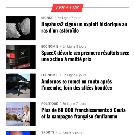
LES + LUS
MONDE
En Ligne 7 jours
Hayabusa2 signe un exploit historique au
ras d’un astéroïde
ÉCONOMIE
En Ligne 3 jours
SpaceX dévoile ses premiers résultats avec
une action à moitié prix
ÉCONOMIE
En Ligne 6 jours
Andernos se remet en route après
l’incendie, loin des allées bondées
POLITIQUE
En Ligne 7 jours
Plus de 60 000 franchissements à Ceuta
et la campagne française s’enflamme
SPORTS
En Ligne 6 jours