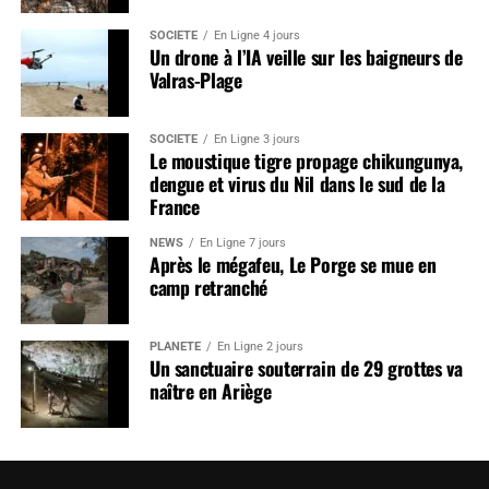
SOCIÉTÉ
En Ligne 4 jours
Un drone à l’IA veille sur les baigneurs de
Valras-Plage
SOCIÉTÉ
En Ligne 3 jours
Le moustique tigre propage chikungunya,
dengue et virus du Nil dans le sud de la
France
NEWS
En Ligne 7 jours
Après le mégafeu, Le Porge se mue en
camp retranché
PLANÈTE
En Ligne 2 jours
Un sanctuaire souterrain de 29 grottes va
naître en Ariège