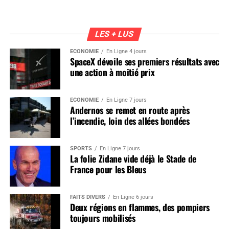
LES + LUS
ÉCONOMIE
En Ligne 4 jours
SpaceX dévoile ses premiers résultats avec
une action à moitié prix
ÉCONOMIE
En Ligne 7 jours
Andernos se remet en route après
l’incendie, loin des allées bondées
SPORTS
En Ligne 7 jours
La folie Zidane vide déjà le Stade de
France pour les Bleus
FAITS DIVERS
En Ligne 6 jours
Deux régions en flammes, des pompiers
toujours mobilisés