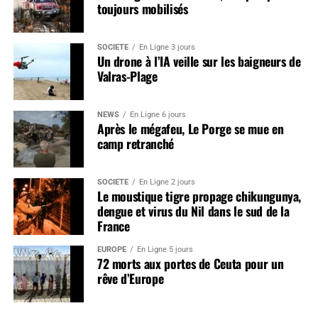
toujours mobilisés
SOCIÉTÉ
En Ligne 3 jours
Un drone à l’IA veille sur les baigneurs de
Valras-Plage
NEWS
En Ligne 6 jours
Après le mégafeu, Le Porge se mue en
camp retranché
SOCIÉTÉ
En Ligne 2 jours
Le moustique tigre propage chikungunya,
dengue et virus du Nil dans le sud de la
France
EUROPE
En Ligne 5 jours
72 morts aux portes de Ceuta pour un
rêve d’Europe