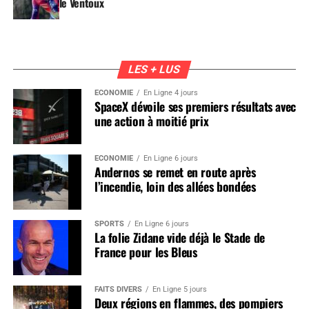
le Ventoux
LES + LUS
ÉCONOMIE
En Ligne 4 jours
SpaceX dévoile ses premiers résultats avec
une action à moitié prix
ÉCONOMIE
En Ligne 6 jours
Andernos se remet en route après
l’incendie, loin des allées bondées
SPORTS
En Ligne 6 jours
La folie Zidane vide déjà le Stade de
France pour les Bleus
FAITS DIVERS
En Ligne 5 jours
Deux régions en flammes, des pompiers