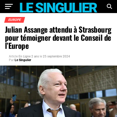
EUROPE
Julian Assange attendu à Strasbourg
pour témoigner devant le Conseil de
l’Europe
Article
En Ligne 2 ans
le
25 septembre 2024
Par
Le Singulier