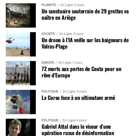
PLANÈTE
En Ligne 3 jours
Un sanctuaire souterrain de 29 grottes va
naître en Ariège
SOCIÉTÉ
En Ligne 5 jours
Un drone à l’IA veille sur les baigneurs de
Valras-Plage
EUROPE
En Ligne 7 jours
72 morts aux portes de Ceuta pour un
rêve d’Europe
POLITIQUE
En Ligne 3 jours
La Corse face à un ultimatum armé
POLITIQUE
En Ligne 4 jours
Gabriel Attal dans le viseur d’une
opération russe de désinformation