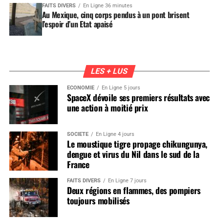
FAITS DIVERS
En Ligne 36 minutes
Au Mexique, cinq corps pendus à un pont brisent
l’espoir d’un Etat apaisé
LES + LUS
ÉCONOMIE
En Ligne 5 jours
SpaceX dévoile ses premiers résultats avec
une action à moitié prix
SOCIÉTÉ
En Ligne 4 jours
Le moustique tigre propage chikungunya,
dengue et virus du Nil dans le sud de la
France
FAITS DIVERS
En Ligne 7 jours
Deux régions en flammes, des pompiers
toujours mobilisés