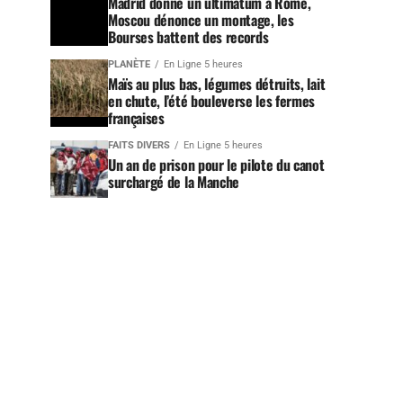
Madrid donne un ultimatum à Rome,
Moscou dénonce un montage, les
Bourses battent des records
PLANÈTE
En Ligne 5 heures
Maïs au plus bas, légumes détruits, lait
en chute, l’été bouleverse les fermes
françaises
FAITS DIVERS
En Ligne 5 heures
Un an de prison pour le pilote du canot
surchargé de la Manche