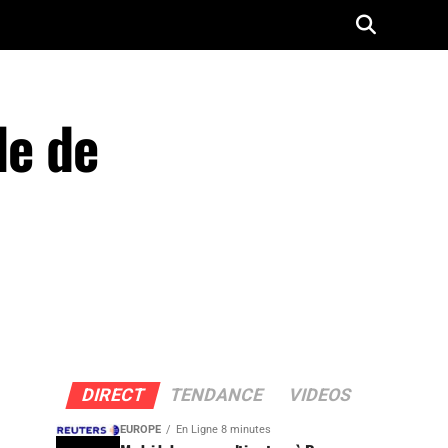
le de
DIRECT
TENDANCE
VIDEOS
EUROPE
En Ligne 8 minutes