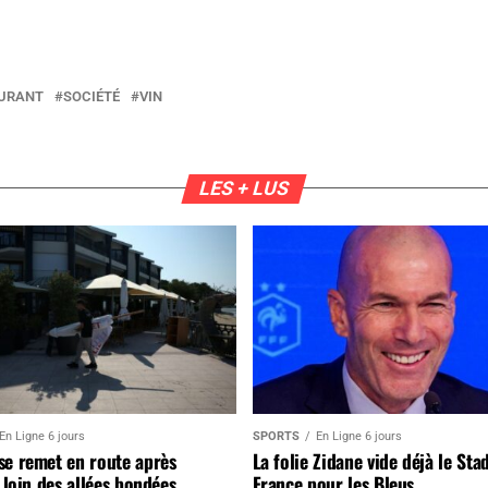
URANT
SOCIÉTÉ
VIN
LES + LUS
En Ligne 6 jours
SPORTS
En Ligne 6 jours
se remet en route après
La folie Zidane vide déjà le Sta
, loin des allées bondées
France pour les Bleus