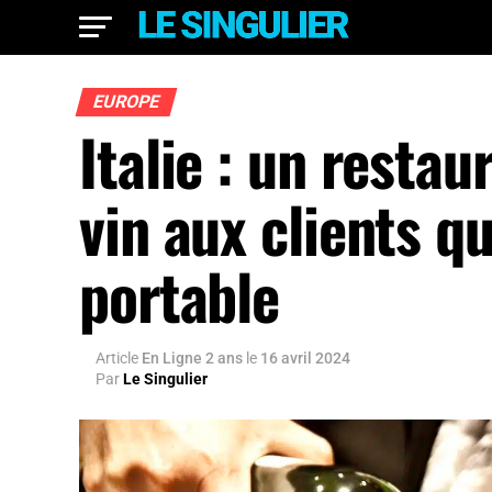
EUROPE
Italie : un restau
vin aux clients q
portable
Article
En Ligne 2 ans
le
16 avril 2024
Par
Le Singulier