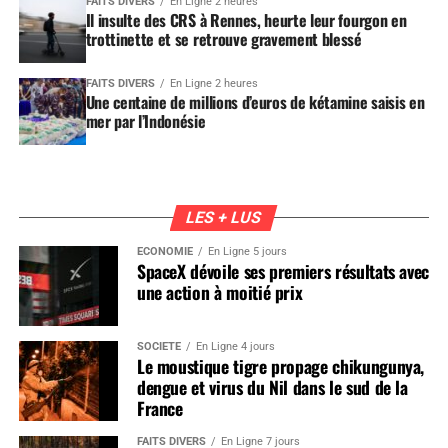
FAITS DIVERS
En Ligne 2 heures
Il insulte des CRS à Rennes, heurte leur fourgon en
trottinette et se retrouve gravement blessé
FAITS DIVERS
En Ligne 2 heures
Une centaine de millions d’euros de kétamine saisis en
mer par l’Indonésie
LES + LUS
ÉCONOMIE
En Ligne 5 jours
SpaceX dévoile ses premiers résultats avec
une action à moitié prix
SOCIÉTÉ
En Ligne 4 jours
Le moustique tigre propage chikungunya,
dengue et virus du Nil dans le sud de la
France
FAITS DIVERS
En Ligne 7 jours