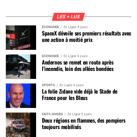
LES + LUS
ÉCONOMIE
En Ligne 4 jours
SpaceX dévoile ses premiers résultats avec
une action à moitié prix
ÉCONOMIE
En Ligne 6 jours
Andernos se remet en route après
l’incendie, loin des allées bondées
SPORTS
En Ligne 6 jours
La folie Zidane vide déjà le Stade de
France pour les Bleus
FAITS DIVERS
En Ligne 5 jours
Deux régions en flammes, des pompiers
toujours mobilisés