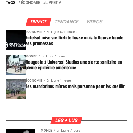
TAGS
ÉCONOMIE
LIVRET A
DIRECT
TENDANCE
VIDEOS
ÉCONOMIE
En Ligne 52 minutes
Eutelsat mise sur l’orbite basse mais la Bourse boude
ses promesses
MONDE
En Ligne 1 heure
Rougeole à Universal Studios une alerte sanitaire en
pleine épidémie américaine
ÉCONOMIE
En Ligne 1 heure
Les mandarines mûres mais personne pour les cueillir
LES + LUS
MONDE
En Ligne 7 jours