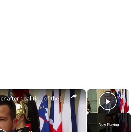
×
×
France: Leaders attend dinner after Coalition of the Willing summit in Paris.
Play 
Now Playing