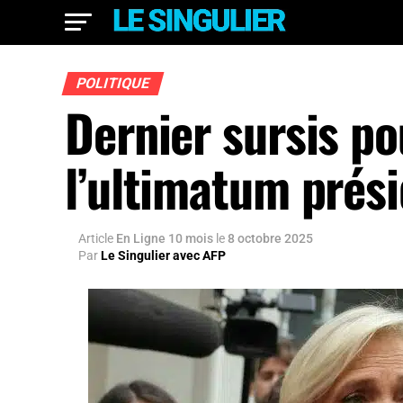
POLITIQUE
Dernier sursis p
l’ultimatum prési
Article
En Ligne 10 mois
le
8 octobre 2025
Par
Le Singulier avec AFP