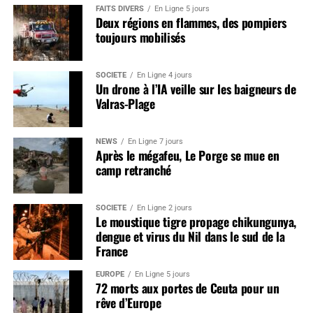
FAITS DIVERS
En Ligne 5 jours
Deux régions en flammes, des pompiers
toujours mobilisés
SOCIÉTÉ
En Ligne 4 jours
Un drone à l’IA veille sur les baigneurs de
Valras-Plage
NEWS
En Ligne 7 jours
Après le mégafeu, Le Porge se mue en
camp retranché
SOCIÉTÉ
En Ligne 2 jours
Le moustique tigre propage chikungunya,
dengue et virus du Nil dans le sud de la
France
EUROPE
En Ligne 5 jours
72 morts aux portes de Ceuta pour un
rêve d’Europe