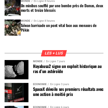
MONDE
En Ligne 8 heures
Un minibus soufflé par une bombe près de Damas, deux
morts et treize blessés
MONDE
En Ligne 8 heures
Taïwan barricade un pont vital face aux menaces de
Pékin
LES + LUS
MONDE
En Ligne 7 jours
Hayabusa2 signe un exploit historique au
ras d’un astéroïde
ÉCONOMIE
En Ligne 3 jours
SpaceX dévoile ses premiers résultats avec
une action à moitié prix
ÉCONOMIE
En Ligne 6 jours