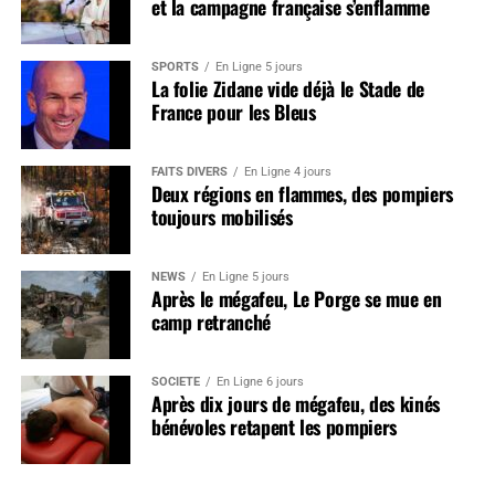
et la campagne française s’enflamme
SPORTS
En Ligne 5 jours
La folie Zidane vide déjà le Stade de
France pour les Bleus
FAITS DIVERS
En Ligne 4 jours
Deux régions en flammes, des pompiers
toujours mobilisés
NEWS
En Ligne 5 jours
Après le mégafeu, Le Porge se mue en
camp retranché
SOCIÉTÉ
En Ligne 6 jours
Après dix jours de mégafeu, des kinés
bénévoles retapent les pompiers