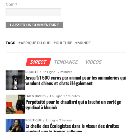
Nom *
TAGS
AFRIQUE DU SUD
CULTURE
MONDE
DIRECT
TENDANCE
VIDEOS
SOCIÉTÉ
En Ligne 17 minutes
Jusqu’à 1 500 euros par animal pour les animaleries qui
vendent chiens et chats illégalement
FAITS DIVERS
En Ligne 27 minutes
Perpétuité pour le chauffard qui a fauché un cortège
syndical à Munich
POLITIQUE
En Ligne 2 heures
La cheffe des Écologistes dans le viseur des droites
pendant que la France suffoque