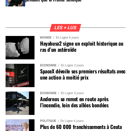
LES + LUS
MONDE
En Ligne 6 jours
Hayabusa2 signe un exploit historique au
ras d’un astéroïde
ÉCONOMIE
En Ligne 2 jours
SpaceX dévoile ses premiers résultats avec
une action à moitié prix
ÉCONOMIE
En Ligne 5 jours
Andernos se remet en route après
l’incendie, loin des allées bondées
POLITIQUE
En Ligne 6 jours
Plus de 60 000 franchissements à Ceuta