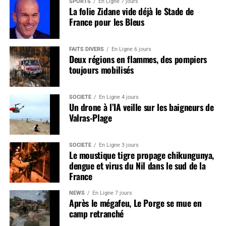
SPORTS
En Ligne 7 jours
La folie Zidane vide déjà le Stade de
France pour les Bleus
FAITS DIVERS
En Ligne 6 jours
Deux régions en flammes, des pompiers
toujours mobilisés
SOCIÉTÉ
En Ligne 4 jours
Un drone à l’IA veille sur les baigneurs de
Valras-Plage
SOCIÉTÉ
En Ligne 3 jours
Le moustique tigre propage chikungunya,
dengue et virus du Nil dans le sud de la
France
NEWS
En Ligne 7 jours
Après le mégafeu, Le Porge se mue en
camp retranché