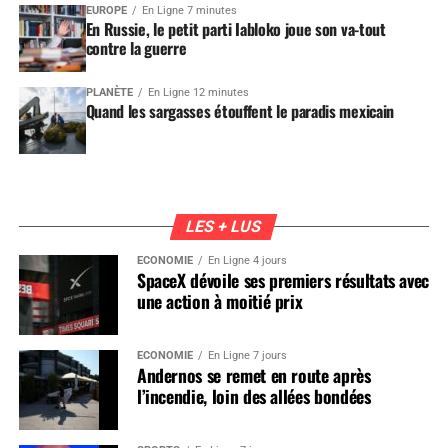
EUROPE
En Ligne 7 minutes
En Russie, le petit parti Iabloko joue son va-tout
contre la guerre
PLANÈTE
En Ligne 12 minutes
Quand les sargasses étouffent le paradis mexicain
LES + LUS
ÉCONOMIE
En Ligne 4 jours
SpaceX dévoile ses premiers résultats avec
une action à moitié prix
ÉCONOMIE
En Ligne 7 jours
Andernos se remet en route après
l’incendie, loin des allées bondées