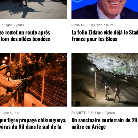
En Ligne 7 jours
SPORTS
En Ligne 7 jours
se remet en route après
La folie Zidane vide déjà le Sta
, loin des allées bondées
France pour les Bleus
 Ligne 3 jours
PLANÈTE
En Ligne 2 jours
que tigre propage chikungunya,
Un sanctuaire souterrain de 29
virus du Nil dans le sud de la
naître en Ariège