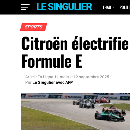
THAU
POLIT
SPORTS
Citroën électrifie
Formule E
Article
En Ligne 11 mois
le
12 septembre 2025
Par
Le Singulier avec AFP