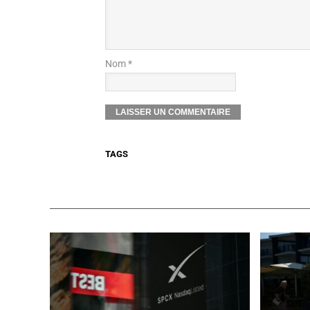
Nom *
TAGS