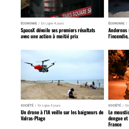
ÉCONOMIE
En Ligne 4 jours
ÉCONOMIE
SpaceX dévoile ses premiers résultats
Andernos 
avec une action à moitié prix
l’incendie
SOCIÉTÉ
En Ligne 4 jours
SOCIÉTÉ
En
Un drone à l’IA veille sur les baigneurs de
Le mousti
Valras-Plage
dengue et 
France