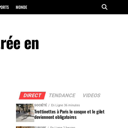
PORTS
MONDE
trée en
DIRECT
TENDANCE
VIDEOS
SOCIÉTÉ
En Ligne 36 minutes
Trottinettes à Paris le casque et le gilet
deviennent obligatoires
EUROPE
En Ligne 2 heures