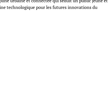
pline urbaine et connectée qui séduit un public jeune et
rine technologique pour les futures innovations du