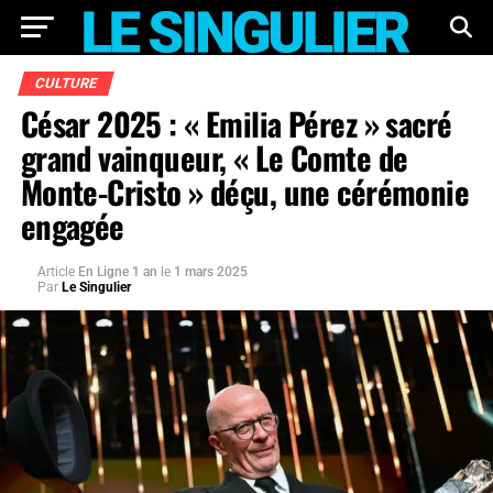
CULTURE
César 2025 : « Emilia Pérez » sacré
grand vainqueur, « Le Comte de
Monte-Cristo » déçu, une cérémonie
engagée
Article
En Ligne 1 an
le
1 mars 2025
Par
Le Singulier