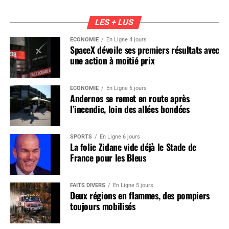
LES + LUS
ÉCONOMIE
En Ligne 4 jours
SpaceX dévoile ses premiers résultats avec
une action à moitié prix
ÉCONOMIE
En Ligne 6 jours
Andernos se remet en route après
l’incendie, loin des allées bondées
SPORTS
En Ligne 6 jours
La folie Zidane vide déjà le Stade de
France pour les Bleus
FAITS DIVERS
En Ligne 5 jours
Deux régions en flammes, des pompiers
toujours mobilisés