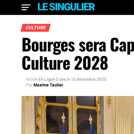
CULTURE
Bourges sera Cap
Culture 2028
Article
En Ligne 3 ans
le
13 décembre 2023
Par
Maxime Taulier