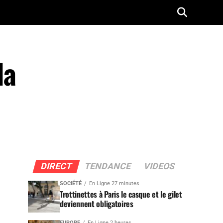
la
DIRECT
TENDANCE
VIDEOS
SOCIÉTÉ
En Ligne 27 minutes
Trottinettes à Paris le casque et le gilet
deviennent obligatoires
EUROPE
En Ligne 2 heures