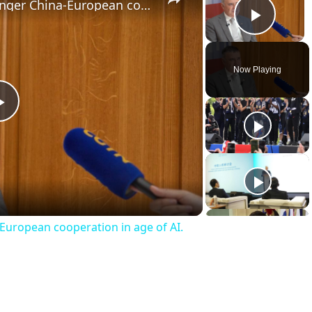
France: Experts call for stronger China-European cooperation in age of AI.
Play 
Now Playing
Play
Video
-European cooperation in age of AI.