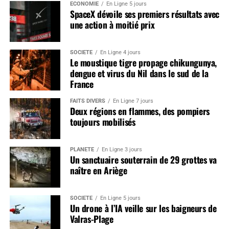
ÉCONOMIE
En Ligne 5 jours
SpaceX dévoile ses premiers résultats avec
une action à moitié prix
SOCIÉTÉ
En Ligne 4 jours
Le moustique tigre propage chikungunya,
dengue et virus du Nil dans le sud de la
France
FAITS DIVERS
En Ligne 7 jours
Deux régions en flammes, des pompiers
toujours mobilisés
PLANÈTE
En Ligne 3 jours
Un sanctuaire souterrain de 29 grottes va
naître en Ariège
SOCIÉTÉ
En Ligne 5 jours
Un drone à l’IA veille sur les baigneurs de
Valras-Plage