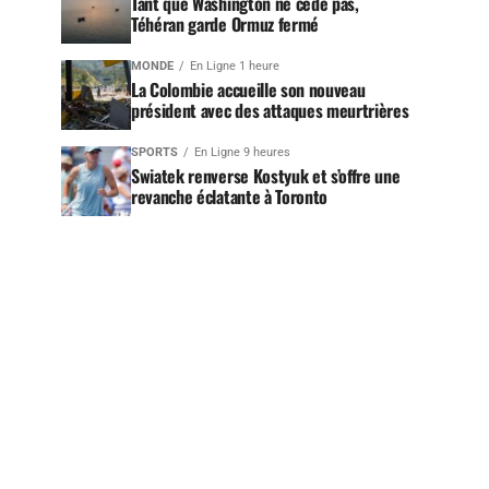
Tant que Washington ne cède pas,
Téhéran garde Ormuz fermé
MONDE
En Ligne 1 heure
La Colombie accueille son nouveau
président avec des attaques meurtrières
SPORTS
En Ligne 9 heures
Swiatek renverse Kostyuk et s’offre une
revanche éclatante à Toronto