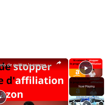
×
×
Affiliation Amazon : 16 raisons de quitter le programme partenaire Amazon
Play 
Now Playing
Play