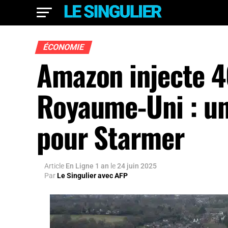
ÉCONOMIE
Amazon injecte 46
Royaume-Uni : un
pour Starmer
Article
En Ligne 1 an
le
24 juin 2025
Par
Le Singulier avec AFP