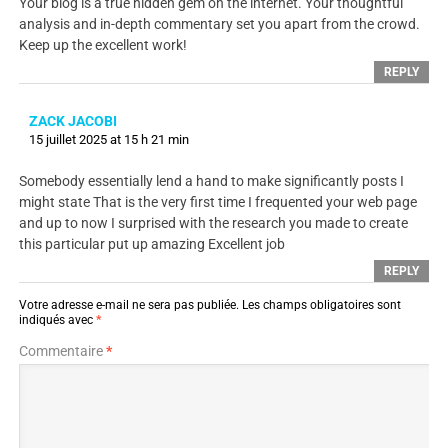
Your blog is a true hidden gem on the internet. Your thoughtful
analysis and in-depth commentary set you apart from the crowd.
Keep up the excellent work!
REPLY
ZACK JACOBI
15 juillet 2025 at 15 h 21 min
Somebody essentially lend a hand to make significantly posts I
might state That is the very first time I frequented your web page
and up to now I surprised with the research you made to create
this particular put up amazing Excellent job
REPLY
Votre adresse e-mail ne sera pas publiée.
Les champs obligatoires sont
indiqués avec
*
Commentaire
*