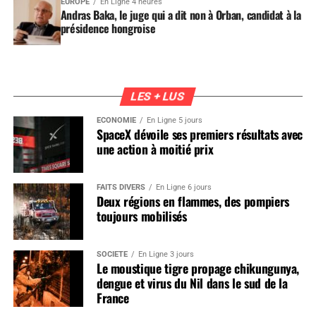
EUROPE
En Ligne 4 heures
Andras Baka, le juge qui a dit non à Orban, candidat à la
présidence hongroise
LES + LUS
ÉCONOMIE
En Ligne 5 jours
SpaceX dévoile ses premiers résultats avec
une action à moitié prix
FAITS DIVERS
En Ligne 6 jours
Deux régions en flammes, des pompiers
toujours mobilisés
SOCIÉTÉ
En Ligne 3 jours
Le moustique tigre propage chikungunya,
dengue et virus du Nil dans le sud de la
France