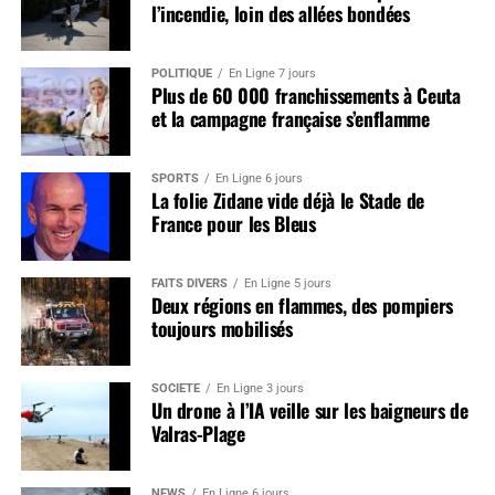
l’incendie, loin des allées bondées
POLITIQUE
En Ligne 7 jours
Plus de 60 000 franchissements à Ceuta
et la campagne française s’enflamme
SPORTS
En Ligne 6 jours
La folie Zidane vide déjà le Stade de
France pour les Bleus
FAITS DIVERS
En Ligne 5 jours
Deux régions en flammes, des pompiers
toujours mobilisés
SOCIÉTÉ
En Ligne 3 jours
Un drone à l’IA veille sur les baigneurs de
Valras-Plage
NEWS
En Ligne 6 jours