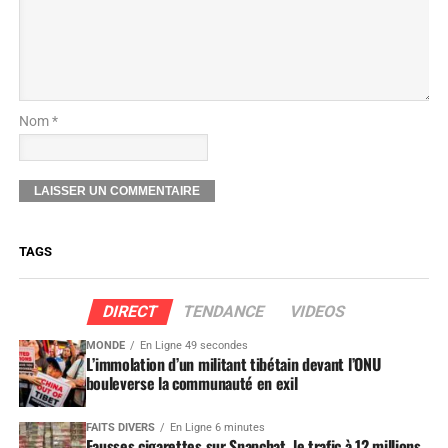
Nom *
TAGS
DIRECT
TENDANCE
VIDEOS
MONDE
En Ligne 49 secondes
L’immolation d’un militant tibétain devant l’ONU
bouleverse la communauté en exil
FAITS DIVERS
En Ligne 6 minutes
Fausses cigarettes sur Snapchat, le trafic à 12 millions