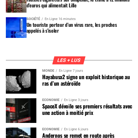
d’euros qui alimentait Lille
SOCIÉTÉ
En Ligne 16 minutes
Un touriste porteur d’un virus rare, les proches
appelés à s’isoler
LES + LUS
MONDE
En Ligne 7 jours
Hayabusa2 signe un exploit historique au
ras d’un astéroïde
ÉCONOMIE
En Ligne 3 jours
SpaceX dévoile ses premiers résultats avec
une action à moitié prix
ÉCONOMIE
En Ligne 6 jours
Andernos se remet en route après