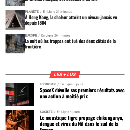
PLANÈTE
En Ligne 21 minutes
À Hong Kong, la chaleur atteint un niveau jamais vu
depuis 1884
EUROPE
En Ligne 26 minutes
La nuit où les frappes ont tué des deux côtés de la
frontière
LES + LUS
ÉCONOMIE
En Ligne 5 jours
SpaceX dévoile ses premiers résultats avec
une action à moitié prix
SOCIÉTÉ
En Ligne 4 jours
Le moustique tigre propage chikungunya,
dengue et virus du Nil dans le sud de la
France