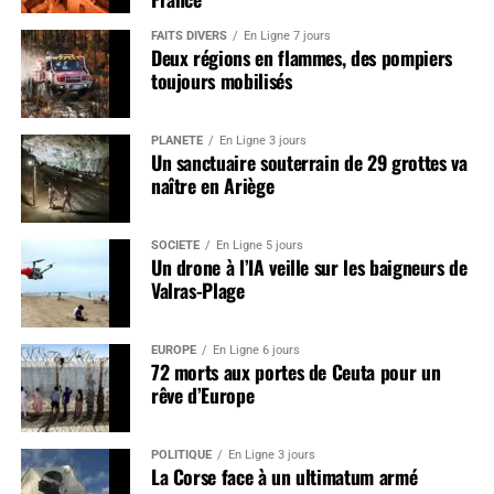
FAITS DIVERS
En Ligne 7 jours
Deux régions en flammes, des pompiers
toujours mobilisés
PLANÈTE
En Ligne 3 jours
Un sanctuaire souterrain de 29 grottes va
naître en Ariège
SOCIÉTÉ
En Ligne 5 jours
Un drone à l’IA veille sur les baigneurs de
Valras-Plage
EUROPE
En Ligne 6 jours
72 morts aux portes de Ceuta pour un
rêve d’Europe
POLITIQUE
En Ligne 3 jours
La Corse face à un ultimatum armé