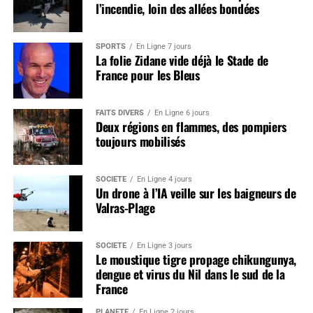
l’incendie, loin des allées bondées
SPORTS
En Ligne 7 jours
La folie Zidane vide déjà le Stade de
France pour les Bleus
FAITS DIVERS
En Ligne 6 jours
Deux régions en flammes, des pompiers
toujours mobilisés
SOCIÉTÉ
En Ligne 4 jours
Un drone à l’IA veille sur les baigneurs de
Valras-Plage
SOCIÉTÉ
En Ligne 3 jours
Le moustique tigre propage chikungunya,
dengue et virus du Nil dans le sud de la
France
PLANÈTE
En Ligne 2 jours