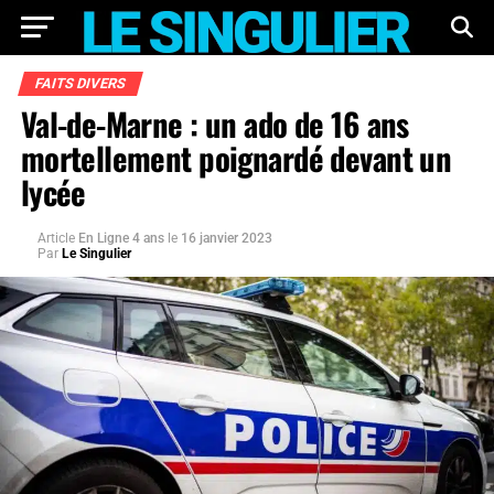
FAITS DIVERS
Val-de-Marne : un ado de 16 ans
mortellement poignardé devant un
lycée
Article
En Ligne 4 ans
le
16 janvier 2023
Par
Le Singulier