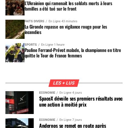
L’Ukrainien qui ramenait les soldats morts à leurs
familles a été tué sur le front
FAITS DIVERS
En Ligne 43 minutes
La Gironde repasse en vigilance rouge pour les
incendies
SPORTS
En Ligne 1 heure
Pauline Ferrand-Prévot malade, la championne en titre
quitte le Tour de France femmes
LES + LUS
ÉCONOMIE
En Ligne 4 jours
SpaceX dévoile ses premiers résultats avec
une action à moitié prix
ÉCONOMIE
En Ligne 7 jours
Andernos se remet en route après